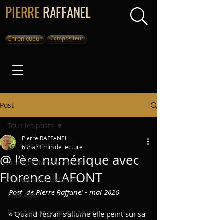
PIERRE
RAFFANEL
Chroniqueur
Compositeur
Post
Tous les posts
Pierre RAFFANEL
Tous les posts
6 mai
3 min de lecture
@ l’ère numérique avec
D'arts et de rencontres
Florence LAFONT
Atmosphère d'atelier
Post  de Pierre Raffanel - mai 2026
Phot'Arts
Poussant la porte du Musée
« Quand l’écran s’allume elle peint sur sa 