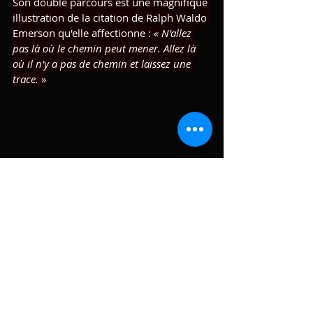
Son double parcours est une magnifique 
illustration de la citation de Ralph Waldo 
Emerson qu'elle affectionne : 
« N'allez 
pas là où le chemin peut mener. Allez là 
où il n'y a pas de chemin et laissez une 
trace.
 »
Cartes de deuil périnatal
 © Florence 
LAFONT
 ©photo Pierre Raffanel