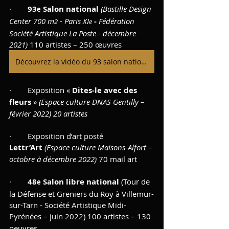
·        
93
 Salon national
(Bastille Design 
e
Center 700 m
 - Paris XI
- 
Fédération 
2
e
Société Artistique La Poste - décembre 
2021)
 110 artistes – 250 œuvres
Découvrez la vidéo du 93 salon national - Réalisation Objectif Image Paris
·        Exposition « 
Dites-le avec des 
fleurs
 » 
(Espace culture DNAS Gentilly – 
février 2022) 20 artistes
·        Exposition d’art posté 
Lettr’Art
(Espace culture Maisons-Alfort – 
octobre à décembre 2022) 
70 mail art
·        
48
 Salon libre national
 (Tour de 
e
la Défense et Greniers du Roy à Villemur-
sur-Tarn - Société Artistique Midi-
Pyrénées – juin
2022) 100 artistes – 130 
oeuvres