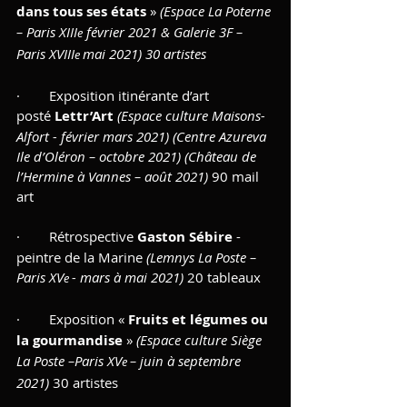
dans tous ses états
 » 
(Espace La Poterne 
– Paris XIII
 février 2021 & Galerie 3F – 
e
Paris XVIII
mai 2021) 30 artistes
e 
·        Exposition itinérante d’art 
posté
 Lettr’Art
(Espace culture Maisons-
Alfort - février mars 2021) (Centre Azureva 
Ile d’Oléron – octobre 2021) (Château de 
l’Hermine à Vannes – août 2021)
 90 mail 
art
·        Rétrospective 
Gaston Sébire
 - 
peintre de la Marine 
(Lemnys La Poste –
Paris XV
- mars à mai 2021)
 20 tableaux
e 
·        Exposition « 
Fruits et légumes ou 
la gourmandise
 » 
(Espace culture Siège 
La Poste –Paris XV
– juin à septembre 
e 
2021)
 30 artistes