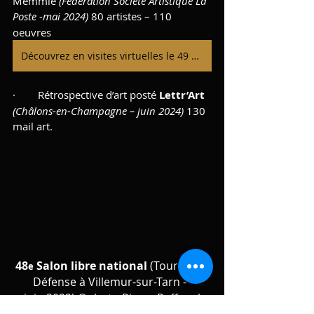
Memmie 
(Fédération Société Artistique La 
Poste -mai
2024) 
80 artistes – 110 
oeuvres
Découvrez en visites virtuelles le 49 Salon national à Châlons en Champagne et à Saint-Memmie
·        Rétrospective d’art posté 
Lettr’Art 
(Châlons-en-Champagne – juin 2024)
 130 
mail art.
48
 Salon libre national
 (Tour de la 
e
Défense à Villemur-sur-Tarn -  
juin
2022) ©photo Pierre Raffanel