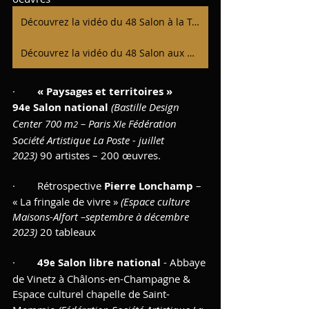
Découvrez la vidéo du 48 Salon à la Tour de la Défense à Villemur sur Tarn - Réalisation Pierre Chanteux
Découvrez la vidéo du 48 Salon aux Greniers du Roy à Villemur sur Tarn - Réalisation Pierre Chanteux
·        
« Paysages et territoires » 
94
 Salon national
(Bastille Design 
e
Center 700 m
 – Paris XI
 Fédération 
2
e
Société Artistique La Poste - juillet 
2023) 
90 artistes – 200 œuvres.
·        Rétrospective 
Pierre Lonchamp 
– 
« La fringale de vivre » 
(Espace culture 
Maisons-Alfort –septembre à décembre 
2023)
 20 tableaux
·        
49
 Salon libre national
 - Abbaye 
e
de Vinetz à Châlons-en-Champagne & 
Espace culturel chapelle de
Saint-